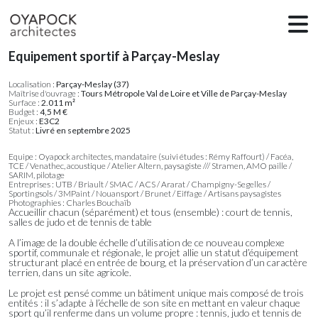
Equipement sportif à Parçay-Meslay
Localisation :
Parçay-Meslay (37)
Maîtrise d'ouvrage :
Tours Métropole Val de Loire et Ville de Parçay-Meslay
Surface :
2.011 m²
Budget :
4,5 M €
Enjeux :
E3C2
Statut :
Livré en septembre 2025
Equipe : Oyapock architectes, mandataire (suivi études : Rémy Raffourt) / Facéa,
TCE / Venathec, acoustique / Atelier Altern, paysagiste /// Stramen, AMO paille /
SARIM, pilotage
Entreprises : UTB / Briault / SMAC / ACS / Ararat / Champigny-Segelles /
Sportingsols / 3MPaint / Nouansport / Brunet / Eiffage / Artisans paysagistes
Photographies : Charles Bouchaïb
Accueillir chacun (séparément) et tous (ensemble) : court de tennis,
salles de judo et de tennis de table
A l’image de la double échelle d’utilisation de ce nouveau complexe
sportif, communale et régionale, le projet allie un statut d’équipement
structurant placé en entrée de bourg, et la préservation d’un caractère
terrien, dans un site agricole.
Le projet est pensé comme un bâtiment unique mais composé de trois
entités : il s’adapte à l’échelle de son site en mettant en valeur chaque
sport qu’il renferme dans un volume propre : tennis, judo et tennis de