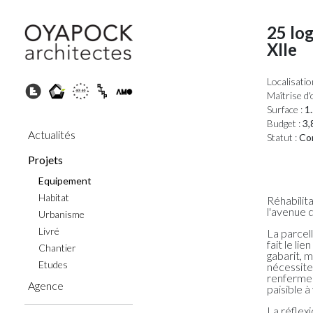
25 log
XIIe
Localisatio
Maîtrise d'
Surface :
1.
Budget :
3,
Actualités
Statut :
Con
Projets
Equipement
Habitat
Réhabilit
l'avenue d
Urbanisme
Livré
La parcell
fait le l
Chantier
gabarit, 
Etudes
nécessite
renferme 
Agence
paisible à 
La réflexi