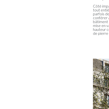
Côté impa
tout entiè
parfois d
conférer 
bâtiment 
mise en v
hauteur c
de pierre