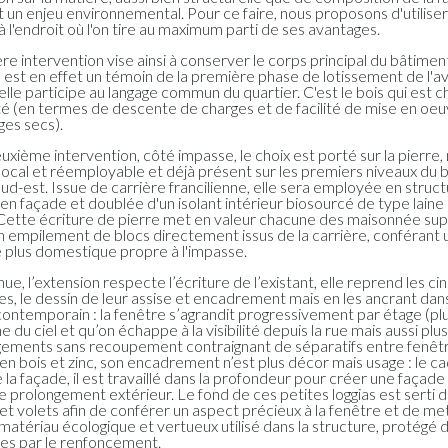
t un enjeu environnemental. Pour ce faire, nous proposons d'utilise
 l'endroit où l'on tire au maximum parti de ses avantages.
e intervention vise ainsi à conserver le corps principal du bâtiment
 est en effet un témoin de la première phase de lotissement de l'
 elle participe au langage commun du quartier. C'est le bois qui est c
té (en termes de descente de charges et de facilité de mise en oeu
es secs).
uxième intervention, côté impasse, le choix est porté sur la pierre,
local et réemployable et déjà présent sur les premiers niveaux du 
sud-est. Issue de carrière francilienne, elle sera employée en struc
en façade et doublée d'un isolant intérieur biosourcé de type laine
Cette écriture de pierre met en valeur chacune des maisonnée s
empilement de blocs directement issus de la carrière, conférant 
 plus domestique propre à l'impasse.
e, l’extension respecte l’écriture de l’existant, elle reprend les ci
es, le dessin de leur assise et encadrement mais en les ancrant dan
contemporain : la fenêtre s’agrandit progressivement par étage (pl
 du ciel et qu’on échappe à la visibilité depuis la rue mais aussi plu
gements sans recoupement contraignant de séparatifs entre fenêtr
en bois et zinc, son encadrement n’est plus décor mais usage : le c
 la façade, il est travaillé dans la profondeur pour créer une façade
e prolongement extérieur. Le fond de ces petites loggias est serti d
et volets afin de conférer un aspect précieux à la fenêtre et de me
 matériau écologique et vertueux utilisé dans la structure, protégé 
es par le renfoncement.