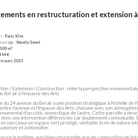
ements en restructuration et extension à
n :
Paris XIIe
ouvrage :
Nexity Seeri
500 m²
8 M €
cours 2021
ation / Extension / Construction : relier la perspective monumental
u Bel air à l'impasse des Arts
e du 24 avenue du Bel air a une position stratégique à l'échelle de l'îl
ien entre l'avenue et l'impasse des Arts, chacune avec son atmosphèr
monumental d'un côté, domestique de l'autre. Cette parcelle à deux
 donc une intervention différenciée car doublement contextuelle. E
en son coeur un espace vert protégé, véritable écrin de nature int
valoriser et à intensifier.
on sur la matière, aussi bien structurelle que de composition de la f