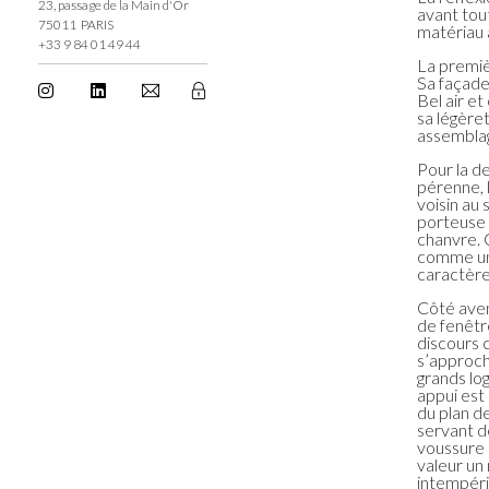
23, passage de la Main d'Or
avant tou
75011 PARIS
matériau à
+33 9 84 01 49 44
La premièr
Sa façade
Bel air et
sa légère
assemblag
Pour la de
pérenne, 
voisin au 
porteuse 
chanvre. 
comme un 
caractère
Côté avenu
de fenêtr
discours 
s’approche
grands lo
appui est 
du plan de
servant d
voussure 
valeur un
intempéri