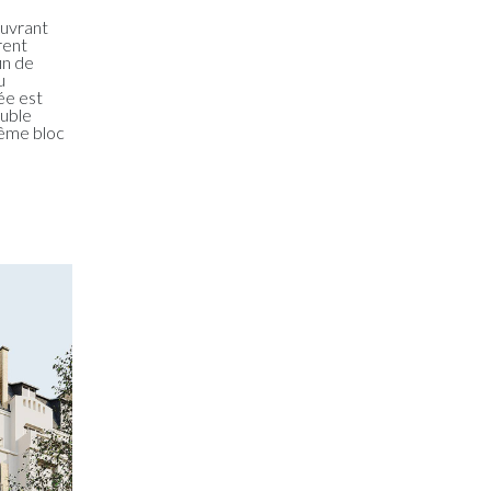
ouvrant
rent
in de
u
ée est
ouble
même bloc