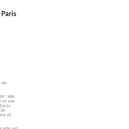
 Paris
e de
ot : elle
e et son
 faces
lle
ime et
açade, est