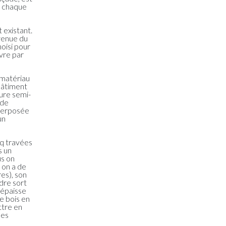
r chaque
 existant.
avenue du
hoisi pour
vre par
 matériau
bâtiment
ture semi-
 de
uperposée
un
nq travées
s un
us on
s on a de
es), son
adre sort
 épaisse
e bois en
ttre en
des