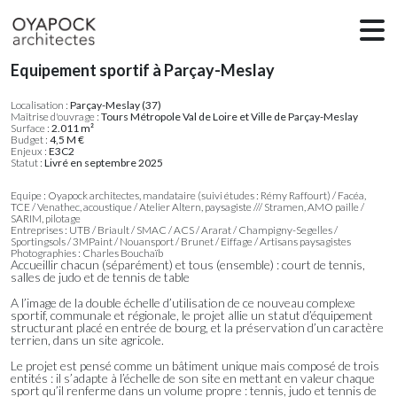
Equipement sportif à Parçay-Meslay
Localisation :
Parçay-Meslay (37)
Maîtrise d'ouvrage :
Tours Métropole Val de Loire et Ville de Parçay-Meslay
Surface :
2.011 m²
Budget :
4,5 M €
Enjeux :
E3C2
Statut :
Livré en septembre 2025
Equipe : Oyapock architectes, mandataire (suivi études : Rémy Raffourt) / Facéa,
TCE / Venathec, acoustique / Atelier Altern, paysagiste /// Stramen, AMO paille /
SARIM, pilotage
Entreprises : UTB / Briault / SMAC / ACS / Ararat / Champigny-Segelles /
Sportingsols / 3MPaint / Nouansport / Brunet / Eiffage / Artisans paysagistes
Photographies : Charles Bouchaïb
Accueillir chacun (séparément) et tous (ensemble) : court de tennis,
salles de judo et de tennis de table
A l’image de la double échelle d’utilisation de ce nouveau complexe
sportif, communale et régionale, le projet allie un statut d’équipement
structurant placé en entrée de bourg, et la préservation d’un caractère
terrien, dans un site agricole.
Le projet est pensé comme un bâtiment unique mais composé de trois
entités : il s’adapte à l’échelle de son site en mettant en valeur chaque
sport qu’il renferme dans un volume propre : tennis, judo et tennis de