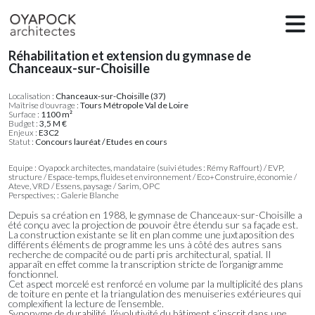
Réhabilitation et extension du gymnase de
Chanceaux-sur-Choisille
Localisation :
Chanceaux-sur-Choisille (37)
Maîtrise d'ouvrage :
Tours Métropole Val de Loire
Surface :
1100 m²
Budget :
3,5 M €
Enjeux :
E3C2
Statut :
Concours lauréat / Etudes en cours
Equipe : Oyapock architectes, mandataire (suivi études : Rémy Raffourt) / EVP,
structure / Espace-temps, fluides et environnement / Eco+Construire, économie /
Ateve, VRD / Essens, paysage / Sarim, OPC
Perspectives; : Galerie Blanche
Depuis sa création en 1988, le gymnase de Chanceaux-sur-Choisille a
été conçu avec la projection de pouvoir être étendu sur sa façade est.
La construction existante se lit en plan comme une juxtaposition des
différents éléments de programme les uns à côté des autres sans
recherche de compacité ou de parti pris architectural, spatial. Il
apparaît en effet comme la transcription stricte de l’organigramme
fonctionnel.
Cet aspect morcelé est renforcé en volume par la multiplicité des plans
de toiture en pente et la triangulation des menuiseries extérieures qui
complexifient la lecture de l’ensemble.
Synonyme de durabilité, l’évolutivité du bâtiment s’inscrit dans une