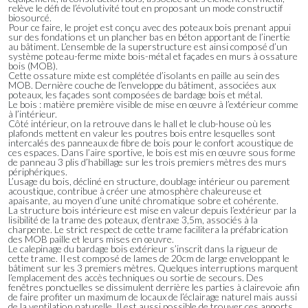
relève le défi de l’évolutivité tout en proposant un mode constructif
biosourcé.
Pour ce faire, le projet est conçu avec des poteaux bois prenant appui
sur des fondations et un plancher bas en béton apportant de l’inertie
au bâtiment. L’ensemble de la superstructure est ainsi composé d’un
système poteau-ferme mixte bois-métal et façades en murs à ossature
bois (MOB).
Cette ossature mixte est complétée d’isolants en paille au sein des
MOB. Dernière couche de l’enveloppe du bâtiment, associées aux
poteaux, les façades sont composées de bardage bois et métal.
Le bois : matière première visible de mise en œuvre à l’extérieur comme
à l’intérieur.
Côté intérieur, on la retrouve dans le hall et le club-house où les
plafonds mettent en valeur les poutres bois entre lesquelles sont
intercalés des panneaux de fibre de bois pour le confort acoustique de
ces espaces. Dans l’aire sportive, le bois est mis en œuvre sous forme
de panneau 3 plis d’habillage sur les trois premiers mètres des murs
périphériques.
L’usage du bois, décliné en structure, doublage intérieur ou parement
acoustique, contribue à créer une atmosphère chaleureuse et
apaisante, au moyen d’une unité chromatique sobre et cohérente.
La structure bois intérieure est mise en valeur depuis l’extérieur par la
lisibilité de la trame des poteaux, d’entraxe 3,5m, associés à la
charpente. Le strict respect de cette trame facilitera la préfabrication
des MOB paille et leurs mises en œuvre.
Le calepinage du bardage bois extérieur s’inscrit dans la rigueur de
cette trame. Il est composé de lames de 20cm de large enveloppant le
bâtiment sur les 3 premiers mètres. Quelques interruptions marquent
l’emplacement des accès techniques ou sortie de secours. Des
fenêtres ponctuelles se dissimulent derrière les parties à clairevoie afin
de faire profiter un maximum de locaux de l’éclairage naturel mais aussi
de la ventilation naturelle. Il est aussi possible de trouver ces apports