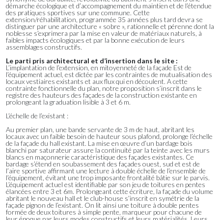
démarche écologique et d’accompagnement du maintien et de l’étendue
des pratiques sportives sur une commune. Cette
extension/réhabilitation, programmée 35 années plus tard devra se
distinguer par une architecture « sobre », rationnelle et pérenne dont la
noblesse s’exprimera par la mise en valeur de matériaux naturels, à
faibles impacts écologiques et par la bonne exécution de leurs
assemblages constructifs.
Le parti pris architectural et d’insertion dans le site :
L’implantation de l’extension, en mitoyenneté de la façade Est de
l’équipement actuel, est dictée par les contraintes de mutualisation des
locaux vestiaires existants et aux flux qui en découlent. A cette
contrainte fonctionnelle du plan, notre proposition s’inscrit dans le
registre des hauteurs des façades de la construction existante en
prolongeant la graduation lisible à 3 et 6 m.
L’échelle de l’existant :
Au premier plan, une bande servante de 3 m de haut, abritant les
locaux avec un faible besoin de hauteur sous plafond, prolonge l’échelle
de la façade du hall existant. La mise en œuvre d’un bardage bois
blanchi par saturateur assure la continuité par la teinte avec les murs
blancs en maçonnerie caractéristique des façades existantes. Ce
bardage s’étend en soubassement des façades ouest, sud et est de
l’aire sportive affirmant une lecture à double échelle de l’ensemble de
l’équipement, évitant une trop imposante frontalité bâtie sur le parvis.
L’équipement actuel est identifiable par son jeu de toitures en pentes
élancées entre 3 et 6m. Prolongeant cette écriture, la façade du volume
abritant le nouveau hall et le club-house s’inscrit en symétrie de la
façade pignon de l’existant. On lit ainsi une toiture à double pentes
formée de deux toitures à simple pente, marqueur pour chacune de
leur époque par leurs modes constructifs et leurs matérialités. Leurs