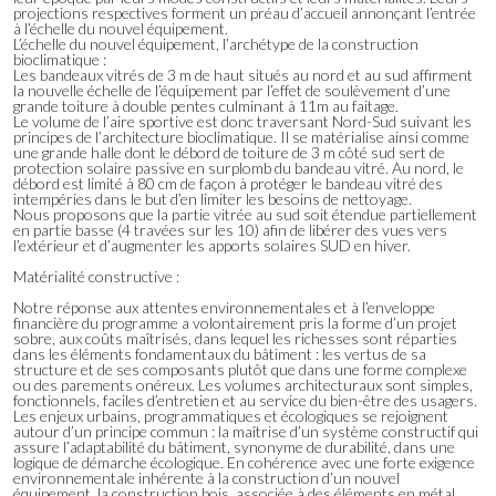
projections respectives forment un préau d’accueil annonçant l’entrée
à l’échelle du nouvel équipement.
L’échelle du nouvel équipement, l’archétype de la construction
bioclimatique :
Les bandeaux vitrés de 3 m de haut situés au nord et au sud affirment
la nouvelle échelle de l’équipement par l’effet de soulèvement d’une
grande toiture à double pentes culminant à 11m au faitage.
Le volume de l’aire sportive est donc traversant Nord-Sud suivant les
principes de l’architecture bioclimatique. Il se matérialise ainsi comme
une grande halle dont le débord de toiture de 3 m côté sud sert de
protection solaire passive en surplomb du bandeau vitré. Au nord, le
débord est limité à 80 cm de façon à protéger le bandeau vitré des
intempéries dans le but d’en limiter les besoins de nettoyage.
Nous proposons que la partie vitrée au sud soit étendue partiellement
en partie basse (4 travées sur les 10) afin de libérer des vues vers
l’extérieur et d’augmenter les apports solaires SUD en hiver.
Matérialité constructive :
Notre réponse aux attentes environnementales et à l’enveloppe
financière du programme a volontairement pris la forme d’un projet
sobre, aux coûts maîtrisés, dans lequel les richesses sont réparties
dans les éléments fondamentaux du bâtiment : les vertus de sa
structure et de ses composants plutôt que dans une forme complexe
ou des parements onéreux. Les volumes architecturaux sont simples,
fonctionnels, faciles d’entretien et au service du bien-être des usagers.
Les enjeux urbains, programmatiques et écologiques se rejoignent
autour d’un principe commun : la maîtrise d’un système constructif qui
assure l’adaptabilité du bâtiment, synonyme de durabilité, dans une
logique de démarche écologique. En cohérence avec une forte exigence
environnementale inhérente à la construction d’un nouvel
équipement, la construction bois, associée à des éléments en métal,