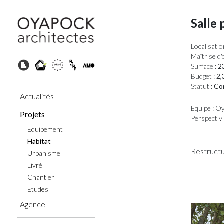
Salle 
Localisatio
Maîtrise d'
Surface :
23
Budget :
2,
Statut :
Con
Actualités
Equipe : O
Projets
Perspectiv
Equipement
Habitat
Restructu
Urbanisme
Livré
Chantier
Etudes
Agence