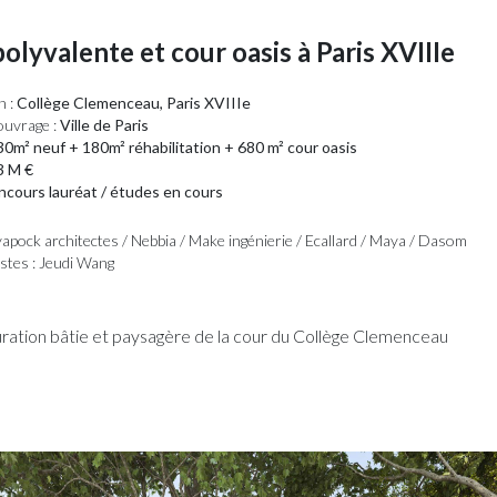
polyvalente et cour oasis à Paris XVIIIe
n :
Collège Clemenceau, Paris XVIIIe
ouvrage :
Ville de Paris
0m² neuf + 180m² réhabilitation + 680 m² cour oasis
3 M €
cours lauréat / études en cours
yapock architectes / Nebbia / Make ingénierie / Ecallard / Maya / Dasom
istes : Jeudi Wang
ration bâtie et paysagère de la cour du Collège Clemenceau