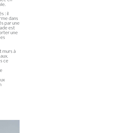
le.
 : il
ferme dans
és par une
çade est
orter une
des
et murs à
haux.
ns ce
ne
aux
n