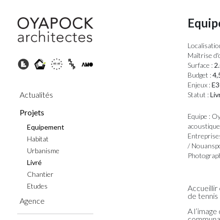
Equip
Localisatio
Maîtrise d'
Surface :
2.
Budget :
4,
Enjeux :
E3
Actualités
Statut :
Liv
Projets
Equipe : Oy
acoustique 
Equipement
Entreprise
Habitat
/ Nouanspor
Urbanisme
Photograph
Livré
Chantier
Etudes
Accueillir
de tennis
Agence
A l’image 
communale