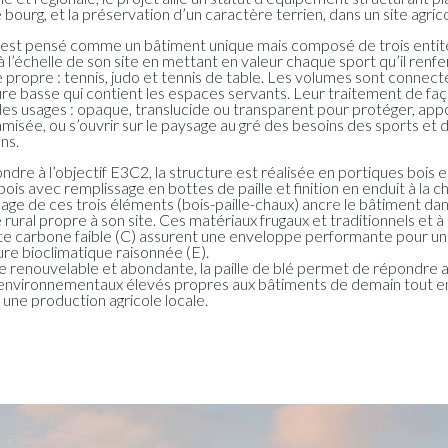
bourg, et la préservation d’un caractère terrien, dans un site agrico
 est pensé comme un bâtiment unique mais composé de trois entités
à l’échelle de son site en mettant en valeur chaque sport qu’il ren
 propre : tennis, judo et tennis de table. Les volumes sont connect
ture basse qui contient les espaces servants. Leur traitement de fa
des usages : opaque, translucide ou transparent pour protéger, app
amisée, ou s’ouvrir sur le paysage au gré des besoins des sports et 
ns.
dre à l’objectif E3C2, la structure est réalisée en portiques bois 
ois avec remplissage en bottes de paille et finition en enduit à la c
age de ces trois éléments (bois-paille-chaux) ancre le bâtiment da
rural propre à son site. Ces matériaux frugaux et traditionnels et à
te carbone faible (C) assurent une enveloppe performante pour u
ure bioclimatique raisonnée (E).
 renouvelable et abondante, la paille de blé permet de répondre 
 environnementaux élevés propres aux bâtiments de demain tout e
 une production agricole locale.