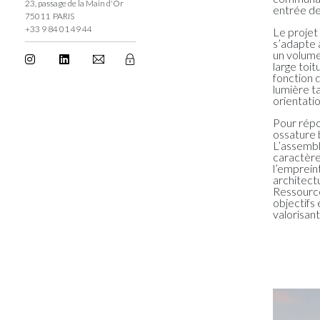
23, passage de la Main d'Or
entrée de 
75011 PARIS
+33 9 84 01 49 44
Le projet
s’adapte 
un volume
large toi
fonction 
lumière t
orientatio
Pour répon
ossature b
L’assembl
caractère 
l’emprein
architect
Ressource
objectifs
valorisant