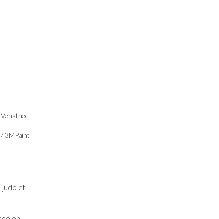
/ Venathec,
s / 3MPaint
 judo et
lacé en