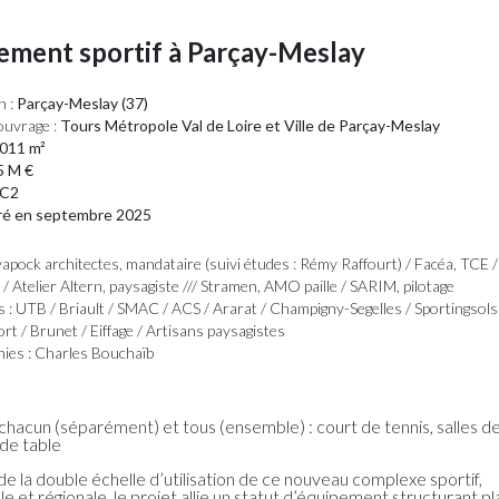
ement sportif à Parçay-Meslay
n :
Parçay-Meslay (37)
ouvrage :
Tours Métropole Val de Loire et Ville de Parçay-Meslay
011 m²
5 M €
C2
ré en septembre 2025
apock architectes, mandataire (suivi études : Rémy Raffourt) / Facéa, TCE 
/ Atelier Altern, paysagiste /// Stramen, AMO paille / SARIM, pilotage
s : UTB / Briault / SMAC / ACS / Ararat / Champigny-Segelles / Sportingsol
t / Brunet / Eiffage / Artisans paysagistes
ies : Charles Bouchaïb
 chacun (séparément) et tous (ensemble) : court de tennis, salles de
 de table
de la double échelle d’utilisation de ce nouveau complexe sportif,
 et régionale, le projet allie un statut d’équipement structurant p