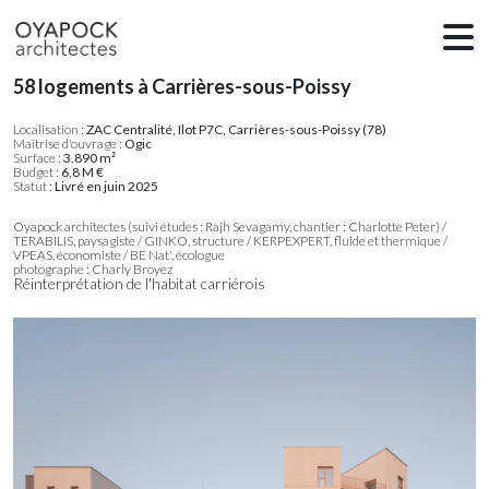
58 logements à Carrières-sous-Poissy
Localisation :
ZAC Centralité, Ilot P7C, Carrières-sous-Poissy (78)
Maîtrise d'ouvrage :
Ogic
Surface :
3.890 m²
Budget :
6,8 M €
Statut :
Livré en juin 2025
Oyapock architectes (suivi études : Rajh Sevagamy, chantier : Charlotte Peter) /
TERABILIS, paysagiste / GINKO, structure / KERPEXPERT, fluide et thermique /
VPEAS, économiste / BE Nat', écologue
photographe : Charly Broyez
Réinterprétation de l'habitat carriérois