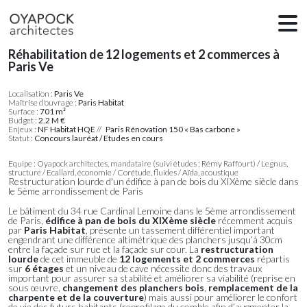
Réhabilitation de 12 logements et 2 commerces à
Paris Ve
Localisation :
Paris Ve
Maîtrise d'ouvrage :
Paris Habitat
Surface :
701 m²
Budget :
2.2 M €
Enjeux :
NF Habitat HQE
//
Paris Rénovation 150 « Bas carbone »
Statut :
Concours lauréat / Etudes en cours
Equipe : Oyapock architectes, mandataire (suivi études : Rémy Raffourt) / Legnus,
structure / Ecallard, économie / Corétude, fluides / Aïda, acoustique
Restructuration lourde d'un édifice à pan de bois du XIXème siècle dans
le 5ème arrondissement de Paris
Le bâtiment du 34 rue Cardinal Lemoine dans le 5ème arrondissement
de Paris,
édifice à pan de bois du XIXème siècle
récemment acquis
par
Paris Habitat
, présente un tassement différentiel important
engendrant une différence altimétrique des planchers jusqu’à 30cm
entre la façade sur rue et la façade sur cour. La
restructuration
lourde
de cet immeuble de
12 logements et 2 commerces
répartis
sur
6 étages
et un niveau de cave nécessite donc des travaux
important pour assurer sa stabilité et améliorer sa viabilité (reprise en
sous œuvre,
changement des planchers bois
,
remplacement de la
charpente et de la couverture
) mais aussi pour améliorer le confort
de vie des futurs habitants (reprofilage du comble afin d’augmenter la