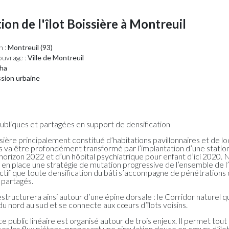
on de l'îlot Boissière à Montreuil
n :
Montreuil (93)
ouvrage :
Ville de Montreuil
ha
sion urbaine
publiques et partagées en support de densification
ssière principalement constitué d’habitations pavillonnaires et de l
és va être profondément transformé par l’implantation d’une statio
’horizon 2022 et d’un hôpital psychiatrique pour enfant d’ici 2020.
 en place une stratégie de mutation progressive de l’ensemble de l’
ctif que toute densification du bâti s’accompagne de pénétrations
 partagés.
restructurera ainsi autour d’une épine dorsale : le Corridor naturel qu
du nord au sud et se connecte aux cœurs d’îlots voisins.
 public linéaire est organisé autour de trois enjeux. Il permet tou
r les flux piétons, proposant une circulation douce en cœurs d’îlots