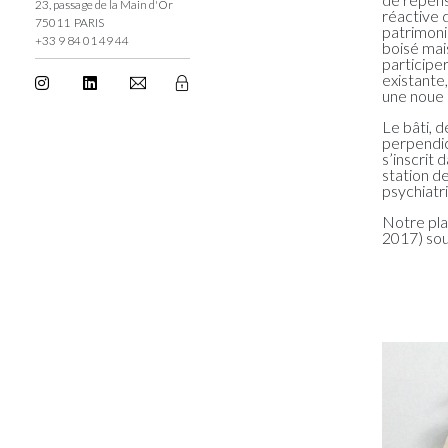
23, passage de la Main d'Or
réactive d
75011 PARIS
patrimoni
+33 9 84 01 49 44
boisé mais
participe
existante
une noue
Le bâti, 
perpendic
s’inscrit 
station de
psychiatr
Notre plan
2017) sou