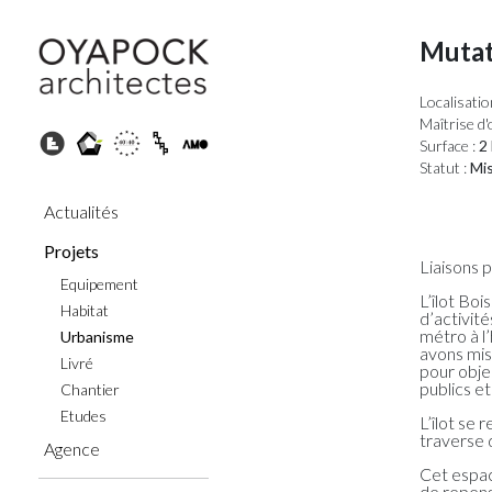
Mutati
Localisatio
Maîtrise d'
Surface :
2 
Statut :
Mis
Actualités
Projets
Liaisons 
Equipement
L’îlot Boi
Habitat
d’activit
métro à l
Urbanisme
avons mis
Livré
pour obje
publics et
Chantier
Etudes
L’îlot se 
traverse 
Agence
Cet espace
de repense