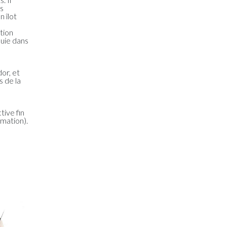
és
 îlot
tion
luie dans
or, et
s de la
tive fin
mation).