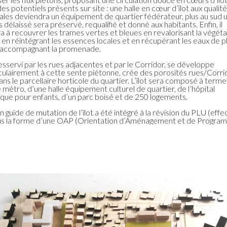
es potentiels présents sur site : une halle en cœur d’îlot aux qualit
ales deviendra un équipement de quartier fédérateur, plus au sud un
 délaissé sera préservé, requalifié et donné aux habitants. Enfin, il
ra à recouvrer les trames vertes et bleues en revalorisant la végéta
, en réintégrant les essences locales et en récupérant les eaux de p
 accompagnant la promenade.
desservi par les rues adjacentes et par le Corridor, se développe
ulairement à cette sente piétonne, crée des porosités rues/Corrid
dans le parcellaire horticole du quartier. L’îlot sera composé à terme
 métro, d’une halle équipement culturel de quartier, de l’hôpital
ique pour enfants, d’un parc boisé et de 250 logements.
 guide de mutation de l’îlot a été intégré à la révision du PLU (effec
s la forme d’une OAP (Orientation d’Aménagement et de Program