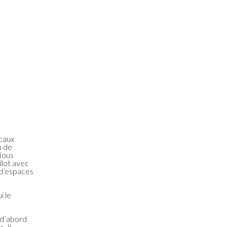
ocaux
n de
 Nous
îlot avec
 d’espaces
i le
t d’abord
. Il